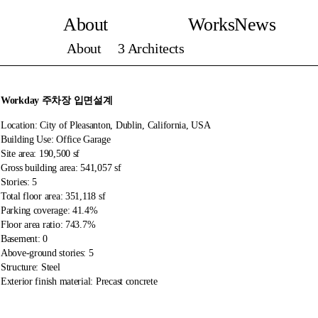
About
Works
News
About
3 Architects
Workday 주차장 입면설계
Location: City of Pleasanton, Dublin, California, USA
Building Use: Office Garage
Site area: 190,500 sf
Gross building area: 541,057 sf
Stories: 5
Total floor area: 351,118 sf
Parking coverage: 41.4%
Floor area ratio: 743.7%
Basement: 0
Above-ground stories: 5
Structure: Steel
Exterior finish material: Precast concrete