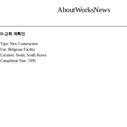
About
Works
News
D-교회 계획안
Type: New Construction
Use: Religious Facility
Location: Seoul, South Korea
Completion Year: 1995